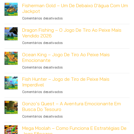
Fisherman Gold – Um De Debaixo D’água Com Um
Jackpot
em
Comentários desativados
Fisherman
Gold
Dragon Fishing – O Jogo De Tiro Ao Peixe Mais
–
Vendido 2026
Um
em
Comentários desativados
De
Dragon
Debaixo
Fishing
Ocean King – Jogo De Tiro Ao Peixe Mais
D’água
–
Com
Emocionante
O
Um
em
Comentários desativados
Jogo
Jackpot
Ocean
De
King
Fish Hunter – Jogo de Tiro de Peixe Mais
Tiro
–
Ao
Imperdível
Jogo
Peixe
em
Comentários desativados
De
Mais
Fish
Tiro
Vendido
Hunter
Gonzo’s Quest – A Aventura Emocionante Em
Ao
2026
–
Peixe
Busca Do Tesouro
Jogo
Mais
em
Comentários desativados
de
Emocionante
Gonzo’s
Tiro
Quest
Mega Moolah – Como Funciona E Estratégias De
de
–
Peixe
Jogo Eficazes