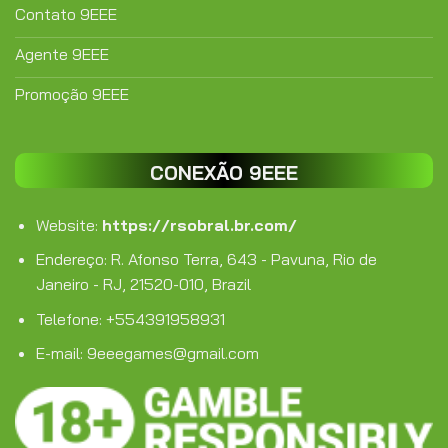
Contato 9EEE
Agente 9EEE
Promoção 9EEE
CONEXÃO 9EEE
Website:
https://rsobral.br.com/
Endereço:
R. Afonso Terra, 643 - Pavuna, Rio de
Janeiro - RJ, 21520-010, Brazil
Telefone:
+554391958931
E-mail:
9eeegames@gmail.com