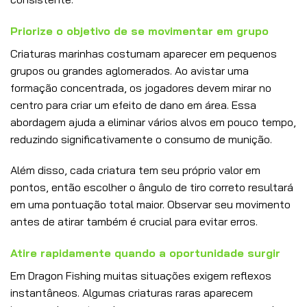
Priorize o objetivo de se movimentar em grupo
Criaturas marinhas costumam aparecer em pequenos
grupos ou grandes aglomerados. Ao avistar uma
formação concentrada, os jogadores devem mirar no
centro para criar um efeito de dano em área. Essa
abordagem ajuda a eliminar vários alvos em pouco tempo,
reduzindo significativamente o consumo de munição.
Além disso, cada criatura tem seu próprio valor em
pontos, então escolher o ângulo de tiro correto resultará
em uma pontuação total maior. Observar seu movimento
antes de atirar também é crucial para evitar erros.
Atire rapidamente quando a oportunidade surgir
Em Dragon Fishing muitas situações exigem reflexos
instantâneos. Algumas criaturas raras aparecem