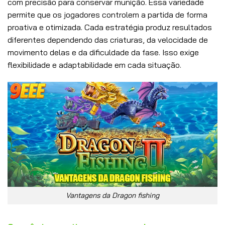
com precisão para conservar munição. Essa variedade
permite que os jogadores controlem a partida de forma
proativa e otimizada. Cada estratégia produz resultados
diferentes dependendo das criaturas, da velocidade de
movimento delas e da dificuldade da fase. Isso exige
flexibilidade e adaptabilidade em cada situação.
Vantagens da Dragon fishing