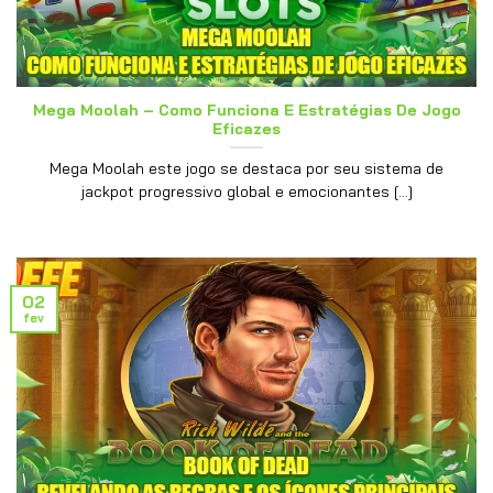
Mega Moolah – Como Funciona E Estratégias De Jogo
Eficazes
Mega Moolah este jogo se destaca por seu sistema de
jackpot progressivo global e emocionantes [...]
02
fev