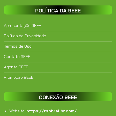
POLÍTICA DA 9EEE
Apresentação 9EEE
Política de Privacidade
Termos de Uso
Contato 9EEE
Agente 9EEE
Promoção 9EEE
CONEXÃO 9EEE
Website:
https://rsobral.br.com/