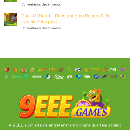
Mais
em
Comentários desativados
Aventura
Imperdível
Mega
Emocionante
Moolah
Book Of Dead – Revelando As Regras E Os
Em
–
Busca
Ícones Principais
Como
Do
em
Comentários desativados
Funciona
Tesouro
Book
E
Of
Estratégias
Dead
De
–
Jogo
Revelando
Eficazes
As
Regras
E
Os
Ícones
Principais
A
9EEE
é um site de entretenimento online que tem atraído