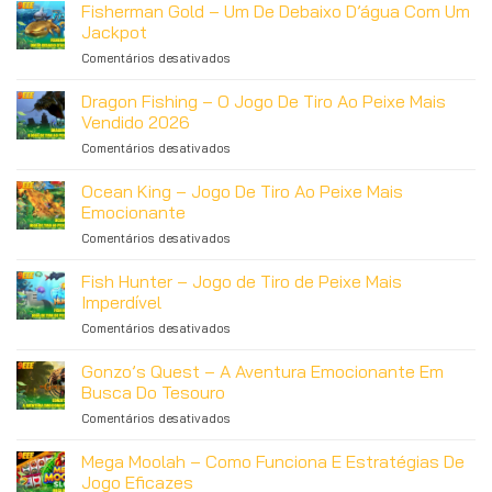
Fisherman Gold – Um De Debaixo D’água Com Um
Jackpot
em
Comentários desativados
Fisherman
Gold
Dragon Fishing – O Jogo De Tiro Ao Peixe Mais
–
Vendido 2026
Um
em
Comentários desativados
De
Dragon
Debaixo
Fishing
Ocean King – Jogo De Tiro Ao Peixe Mais
D’água
–
Com
Emocionante
O
Um
em
Comentários desativados
Jogo
Jackpot
Ocean
De
King
Fish Hunter – Jogo de Tiro de Peixe Mais
Tiro
–
Ao
Imperdível
Jogo
Peixe
em
Comentários desativados
De
Mais
Fish
Tiro
Vendido
Hunter
Gonzo’s Quest – A Aventura Emocionante Em
Ao
2026
–
Peixe
Busca Do Tesouro
Jogo
Mais
em
Comentários desativados
de
Emocionante
Gonzo’s
Tiro
Quest
Mega Moolah – Como Funciona E Estratégias De
de
–
Peixe
Jogo Eficazes
A