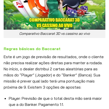
Comparativo Baccarat 3D vs cassino ao vivo
Regras básicas do Baccarat
Este é um jogo de previsão de resultados, onde o cliente
não precisa realizar ações diretas para manter a rodada.
No início, o dealer distribui 2 cartas aleatórias para as
mãos do “Player” (Jogador) e do “Banker” (Banca). Sua
missão é prever qual lado terá uma pontuação mais
próxima de 9. Existem 3 opções de apostas:
Player: Previsão de que o total desta mão será maior
que a do Banker. Pagamento 1:1.