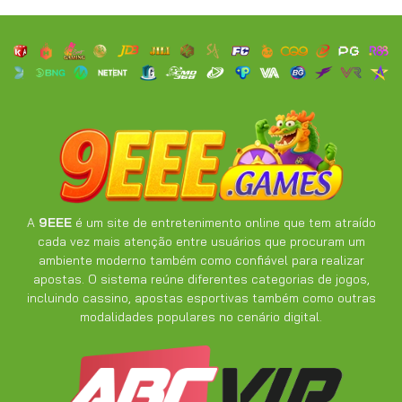
Eficazes
As
Regras
E
Os
Ícones
Principais
A
9EEE
é um site de entretenimento online que tem atraído
cada vez mais atenção entre usuários que procuram um
ambiente moderno também como confiável para realizar
apostas. O sistema reúne diferentes categorias de jogos,
incluindo cassino, apostas esportivas também como outras
modalidades populares no cenário digital.